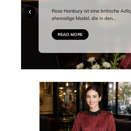
‹
Die Josefine Cox Grönemeyer Hochze
den Themen, nach denen viele...
READ MORE
End of carousel