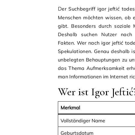
Der Suchbegriff igor jeftić todesursache wird häufig bei Google eingegeben. Viele
Menschen möchten wissen, ob e
gibt. Besonders durch soziale 
Deshalb suchen Nutzer nach v
Fakten. Wer nach igor jeftić tod
Spekulationen. Genau deshalb i
unbelegten Behauptungen zu unt
das Thema Aufmerksamkeit erhäl
man Informationen im Internet ri
Wer ist Igor Jeftić
Merkmal
Vollständiger Name
Geburtsdatum