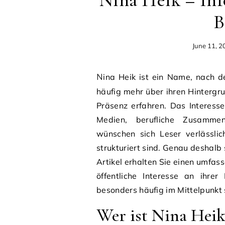
Nina Heik – Inf
B
June 11, 2
Nina Heik ist ein Name, nach dem viele Menschen online suchen. Nutzer möchten
häufig mehr über ihren Hintergrun
Präsenz erfahren. Das Interess
Medien, berufliche Zusammenh
wünschen sich Leser verlässlic
strukturiert sind. Genau deshalb 
Artikel erhalten Sie einen umfas
öffentliche Interesse an ihre
besonders häufig im Mittelpunkt 
Wer ist Nina Heik